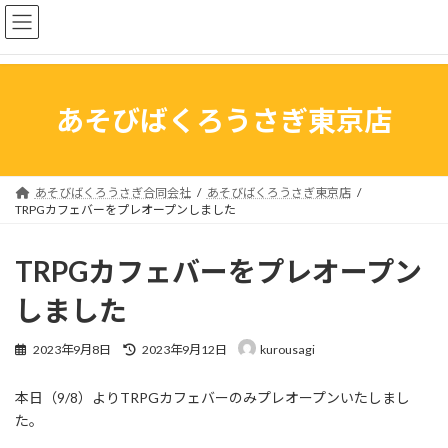
コ
ナ
ン
ビ
テ
ゲ
ン
ー
ツ
シ
へ
ョ
あそびばくろうさぎ東京店
ス
ン
キ
に
ッ
移
プ
動
あそびばくろうさぎ合同会社
あそびばくろうさぎ東京店
TRPGカフェバーをプレオープンしました
TRPGカフェバーをプレオープン
しました
最
2023年9月8日
2023年9月12日
kurousagi
終
更
本日（9/8）よりTRPGカフェバーのみプレオープンいたしまし
新
日
た。
時