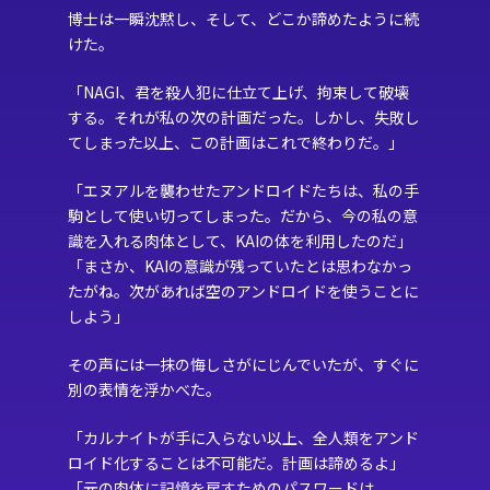
博士は一瞬沈黙し、そして、どこか諦めたように続
けた。
「NAGI、君を殺人犯に仕立て上げ、拘束して破壊
する。それが私の次の計画だった。しかし、失敗し
てしまった以上、この計画はこれで終わりだ。」
「エヌアルを襲わせたアンドロイドたちは、私の手
駒として使い切ってしまった。だから、今の私の意
識を入れる肉体として、KAIの体を利用したのだ」
「まさか、KAIの意識が残っていたとは思わなかっ
たがね。次があれば空のアンドロイドを使うことに
しよう」
その声には一抹の悔しさがにじんでいたが、すぐに
別の表情を浮かべた。
「カルナイトが手に入らない以上、全人類をアンド
ロイド化することは不可能だ。計画は諦めるよ」
「元の肉体に記憶を戻すためのパスワードは