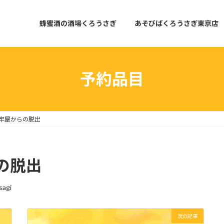
蜂蜜酒の酒場くろうさぎ
あそびばくろうさぎ東京店
予約品目
牢屋からの脱出
の脱出
sagi
次の記事