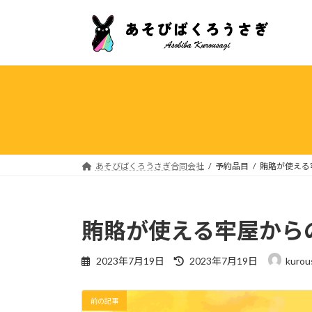
コ
ナ
ン
ビ
テ
ゲ
ン
ー
ツ
シ
へ
ョ
ス
ン
キ
に
ッ
移
プ
動
あそびばくろうさぎ合同会社
予約品目
賄賂が使える
賄賂が使える牢屋から
最
2023年7月19日
2023年7月19日
kurou
終
更
新
前の記事