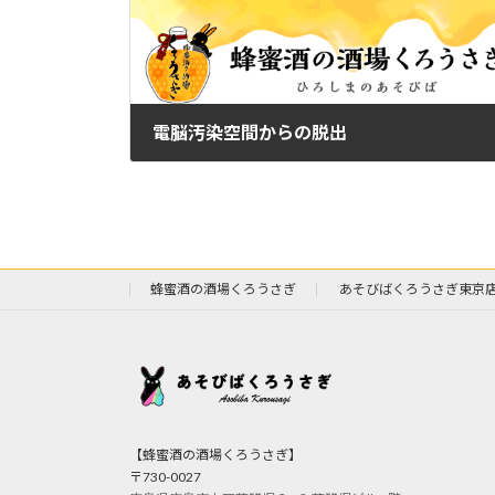
日
時
:
電脳汚染空間からの脱出
2023年6月18日
蜂蜜酒の酒場くろうさぎ
あそびばくろうさぎ東京
【蜂蜜酒の酒場くろうさぎ】
〒730-0027