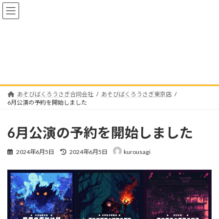
コ
ナ
ン
ビ
テ
ゲ
ン
ー
ツ
シ
へ
ョ
あそびばくろうさぎ東京店
ス
ン
キ
に
ッ
移
プ
動
あそびばくろうさぎ合同会社
あそびばくろうさぎ東京店
6月公演の予約を開始しました
6月公演の予約を開始しました
最
2024年6月5日
2024年6月5日
kurousagi
終
更
新
日
時
: